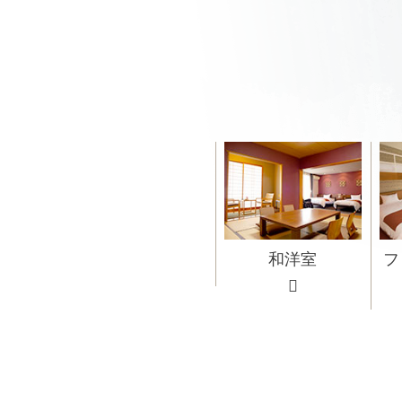
和洋室
フ