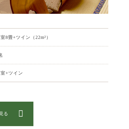
室8畳+ツイン（22m²）
名
和室+ツイン
見る