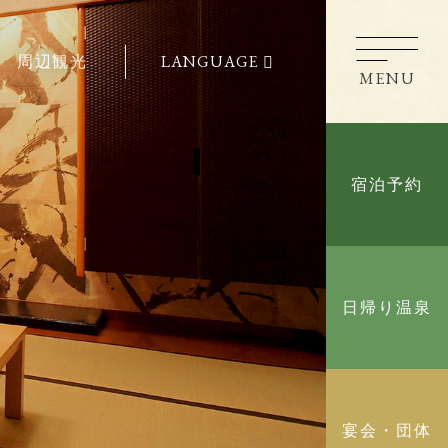
周辺観光
LANGUAGE
MENU
CLOSE
宿泊予約
宿泊予約
日帰り温泉
日帰り温泉
緒に泊まれる宿D+KIRISHIMA
宴会・団体
島観光ホテル」の離れとしてオープンした愛犬
4室の源泉かけ流し露天風呂付客室です。
宴会・団体
A公式サイト限定選べる特典