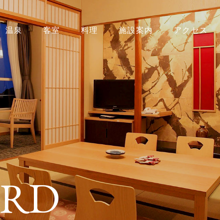
温泉
客室
料理
施設案内
アクセス
券付
宿泊プラン
レンタカー付
宿泊プラン
ILITIES
内
愛犬と一
NQUET/GROU
「AUBEGIO霧
と一緒に泊まれる全
SEARCH
ARD
団体
D+KIRISHIM