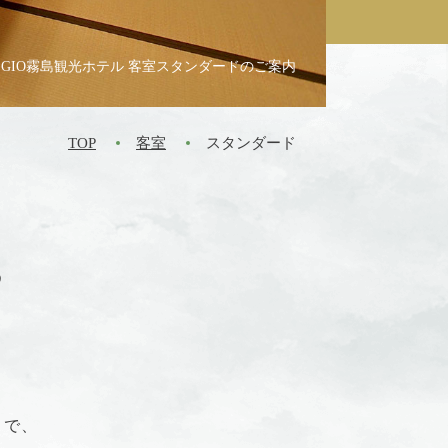
にてご予約される方にD+KIRISHIMA
中からお好きなものを1つお選びいただけ
屋数
EGIO霧島観光ホテル 客室スタンダードのご案内
泊のみ特典が付きます。1予約に付き1つ
TOP
客室
スタンダード
お部屋やグループ様でご予約された場合
1
特典2
る
ズの愛犬用 会
2匹目無料
(通常
夕食）
2,200円)
0
食付プランのみ
び頂けます。
勧めいたします。
頂く場合がございます。
KIRISHIMA 公式サイト
まで、