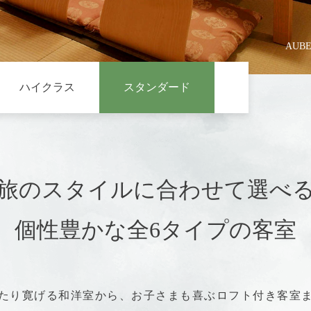
空室検索
CESS
当サイトをネット
ス
は2つの特典の
人数（1部屋）
部
AUB
ます。
Y TRIP
日付未定
※連泊の場合、1
ハイクラス
スタンダード
です。(複数の
でも、1つです)
GHTSEEING
光
特典
お電話からの
ご予約・お問い合わせはこちら
旅のスタイルに合わせて選べ
Sサイ
着情報
席（
0995-78-2531
くあるご質問
【受付時間】9:00～19:0
※2
個性豊かな全6タイプの客室
TEL:
お選
お問い合わせ・忘れ物お問い合
が混み合い繋がりにくい
場合がございますので
平日のお問合せをお
話を予約専用コールセンター
（050-2018-6331）
から発信させて
キャンセルポリシー
D+
たり寛げる和洋室から、お子さまも喜ぶロフト付き客室