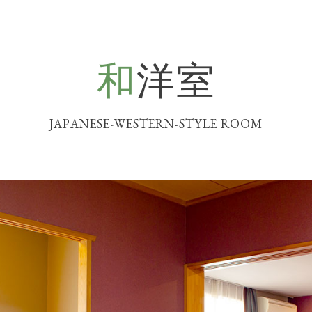
和
洋室
JAPANESE-WESTERN-STYLE ROOM