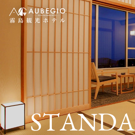
航空
宿泊予約
TOP
FAC
トップ
施設案
HOTSPRING
BA
P
温泉
STAND
宴会・
CUISINE