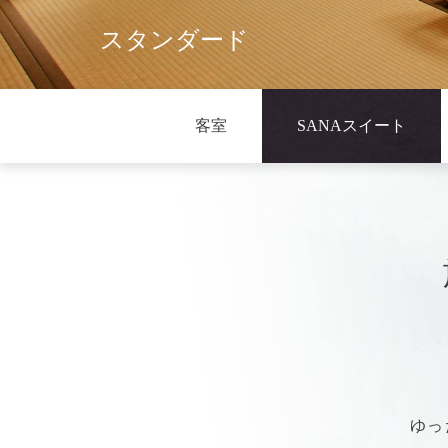
AC
料理
スタンダード
アクセ
- レストランNORM
宿泊日
- 夕食
DA
- 朝食
客室
SANAスイート
日帰り
GUESTROOM
宿泊プラン一覧
予約の確認・変更・キャンセル
SI
客室
周辺観
- SANAスイート
- ハイクラス
- 新
- スタンダード
- よ
- 
※ 週末は回線
わせ
※ 予約確認のお電
- 
ゆっ