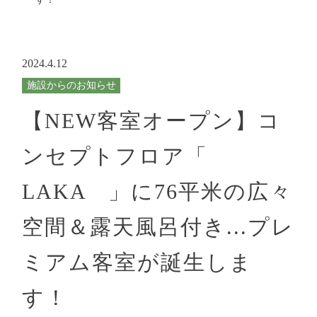
- ハイクラス
日付未定
- スタンダード
人数（1部屋）
部屋数
2024.4.12
FACILITIES
施設案内
施設からのお知らせ
【NEW客室オープン】コ
BANQUET/GROUP
宴会・団体
ンセプトフロア「
宿泊プラン一覧
予約の確認・変更・キャンセル
ACCESS
アクセス
LAKA 」に76平米の広々
お電話からの
ご予約・お問い合わせはこちら
空間＆露天風呂付き...プレ
DAY TRIP
日帰り
0995-78-2531
TEL:
ミアム客室が誕生しま
【受付時間】9:00～19:00
SIGHTSEEING
周辺観光
す！
※ 週末は回線が混み合い繋がりにくい