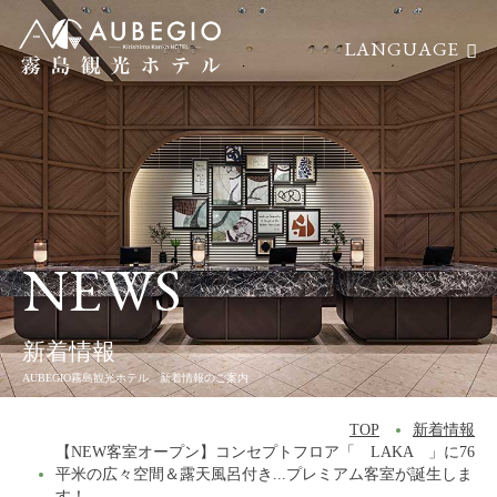
LANGUAGE
航空券付
レンタカー付
TOP
トップ
宿泊プラン
宿泊プラン
HOTSPRING
温泉
CUISINE
料理
NEWS
- レストランNORM
- 夕食
新着情報
- 朝食
AUBEGIO霧島観光ホテル 新着情報のご案内
SEARCH
空室検索
TOP
新着情報
GUESTROOM
客室
宿泊日
【NEW客室オープン】コンセプトフロア「 LAKA 」に76
- SANAスイート
平米の広々空間＆露天風呂付き...プレミアム客室が誕生しま
す！