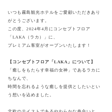
場合がございますので
- 新着情報
平日のお問合せをお勧めいたします。
いつも霧島観光ホテルをご愛顧いただきあり
※ 予約確認のお電話を予約専用コールセンター
- よくあるご質問
（050-2018-6331）
から発信させて頂く場合がござ
がとうございます。
- お問い合わせ・忘れ物お問い合わせ
います。
この度、2024年4月にコンセプトフロア
- キャンセルポリシー
「LAKA（ラカ）」に、
プレミアム客室がオープンいたします！
【コンセプトフロア「LAKA」について】
「癒しをもたらす幸福の女神」であるラカに
愛犬と一緒に泊まれる宿D+KIRISHIMA
ちなんで、
時間を忘れるような癒しを提供としたいとい
「AUBEGIO霧島観光ホテル」の離れとしてオー
う想いを込めました。
プンした愛犬と一緒に泊まれる全4室の源泉かけ
流し露天風呂付客室です。
北欧のテイストであるやわらかな色合いと、