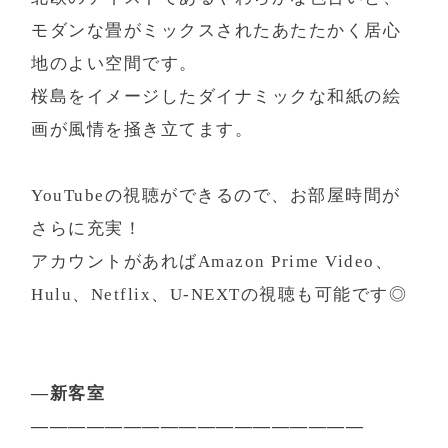
D+KIRISHIMA公式サイト限定選べる特典
モダンな畳がミックスされたあたたかく居心
地のよい空間です。
当サイトをネットにてご予約される方に
桜島をイメージしたダイナミックな和紙の絵
D+KIRISHIMAは2つの特典の中からお好
画が風情を掻き立てます。
きなものを1つお選びいただけます。
※連泊の場合、1泊のみ特典が付きます。1
YouTubeの視聴ができるので、お部屋時間が
予約に付き1つです。(複数のお部屋やグル
さらに充実！
ープ様でご予約された場合でも、1つです)
アカウントがあればAmazon Prime Video、
特典1
Hulu、Netflix、U-NEXTの視聴も可能です◎
Sサイズの愛犬用 会席（夕食）
※2食付プランのみ お選び頂けます。
—新客室
特典2
——————————————————
2匹目無料