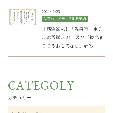
- ハイクラス
日付未定
- スタンダード
2021/12/23
人数（1部屋）
部屋数
受賞歴・メディア掲載実績
FACILITIES
【感謝御礼】「温泉宿・ホテ
施設案内
ル総選挙2021」及び「観光ま
ごころおもてなし」表彰
BANQUET/GROUP
宴会・団体
宿泊プラン一覧
予約の確認・変更・キャンセル
ACCESS
アクセス
お電話からの
ご予約・お問い合わせはこちら
DAY TRIP
日帰り
CATEGOLY
0995-78-2531
TEL:
カテゴリー
【受付時間】9:00～19:00
SIGHTSEEING
周辺観光
※ 週末は回線が混み合い繋がりにくい