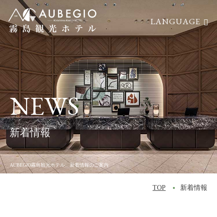
LANGUAGE
航空券付
レンタカー付
TOP
トップ
宿泊プラン
宿泊プラン
HOTSPRING
温泉
NEWS
CUISINE
料理
- レストランNORM
新着情報
- 夕食
- 朝食
AUBEGIO霧島観光ホテル 新着情報のご案内
SEARCH
空室検索
TOP
新着情報
GUESTROOM
客室
宿泊日
- SANAスイート