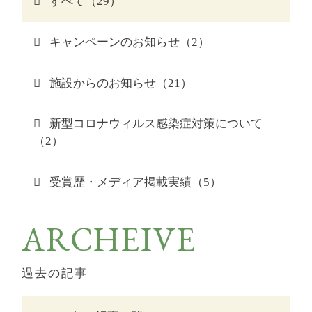
すべて（29）
場合がございますので
- 新着情報
平日のお問合せをお勧めいたします。
※ 予約確認のお電話を予約専用コールセンター
キャンペーンのお知らせ（2）
- よくあるご質問
（050-2018-6331）
から発信させて頂く場合がござ
- お問い合わせ・忘れ物お問い合わせ
います。
施設からのお知らせ（21）
- キャンセルポリシー
新型コロナウィルス感染症対策について
（2）
受賞歴・メディア掲載実績（5）
愛犬と一緒に泊まれる宿D+KIRISHIMA
ARCHEIVE
「AUBEGIO霧島観光ホテル」の離れとしてオー
プンした愛犬と一緒に泊まれる全4室の源泉かけ
過去の記事
流し露天風呂付客室です。