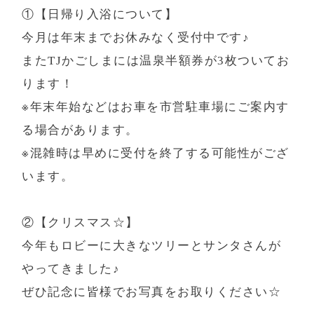
場合がございますので
①【日帰り入浴について】
- 新着情報
平日のお問合せをお勧めいたします。
今月は年末までお休みなく受付中です♪
※ 予約確認のお電話を予約専用コールセンター
- よくあるご質問
（050-2018-6331）
から発信させて頂く場合がござ
またTJかごしまには温泉半額券が3枚ついてお
- お問い合わせ・忘れ物お問い合わせ
います。
ります！
- キャンセルポリシー
※年末年始などはお車を市営駐車場にご案内す
る場合があります。
※混雑時は早めに受付を終了する可能性がござ
います。
愛犬と一緒に泊まれる宿D+KIRISHIMA
②【クリスマス☆】
今年もロビーに大きなツリーとサンタさんが
「AUBEGIO霧島観光ホテル」の離れとしてオー
やってきました♪
プンした愛犬と一緒に泊まれる全4室の源泉かけ
流し露天風呂付客室です。
ぜひ記念に皆様でお写真をお取りください☆