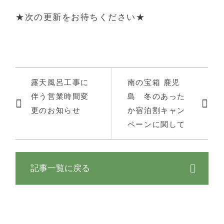
D+KIRISHIMA公式サイト限定選べる特典
★次の更新をお待ちください★
当サイトをネットにてご予約される方に
D+KIRISHIMAは2つの特典の中からお好
きなものを1つお選びいただけます。
露天風呂工事に
南の宝箱 鹿児
※連泊の場合、1泊のみ特典が付きます。1
伴う営業時間変
島 冬のあった
予約に付き1つです。(複数のお部屋やグル
更のお知らせ
か宿泊割キャン
ープ様でご予約された場合でも、1つです)
ペーンに関して
特典1
Sサイズの愛犬用 会席（夕食）
記事一覧に戻る
※2食付プランのみ お選び頂けます。
特典2
2匹目無料