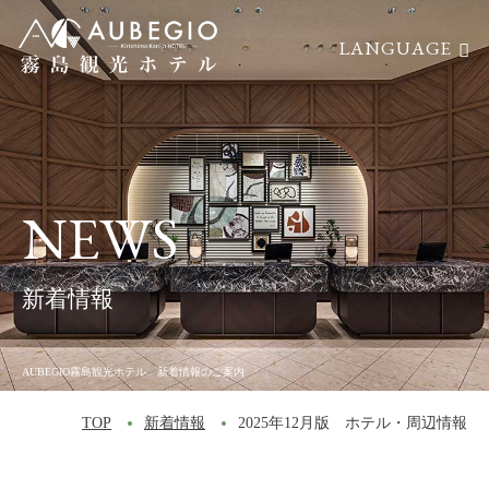
LANGUAGE
航空券付
レンタカー付
TOP
トップ
宿泊プラン
宿泊プラン
HOTSPRING
温泉
NEWS
CUISINE
料理
- レストランNORM
新着情報
- 夕食
- 朝食
AUBEGIO霧島観光ホテル 新着情報のご案内
SEARCH
空室検索
TOP
新着情報
2025年12月版 ホテル・周辺情報
GUESTROOM
客室
宿泊日
- SANAスイート