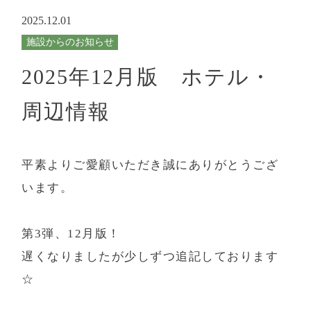
- ハイクラス
日付未定
2025.12.01
- スタンダード
施設からのお知らせ
人数（1部屋）
部屋数
2025年12月版 ホテル・
FACILITIES
施設案内
周辺情報
BANQUET/GROUP
宴会・団体
平素よりご愛顧いただき誠にありがとうござ
宿泊プラン一覧
予約の確認・変更・キャンセル
ACCESS
アクセス
います。
お電話からの
ご予約・お問い合わせはこちら
DAY TRIP
日帰り
第3弾、12月版！
0995-78-2531
TEL:
遅くなりましたが少しずつ追記しております
【受付時間】9:00～19:00
SIGHTSEEING
周辺観光
☆
※ 週末は回線が混み合い繋がりにくい